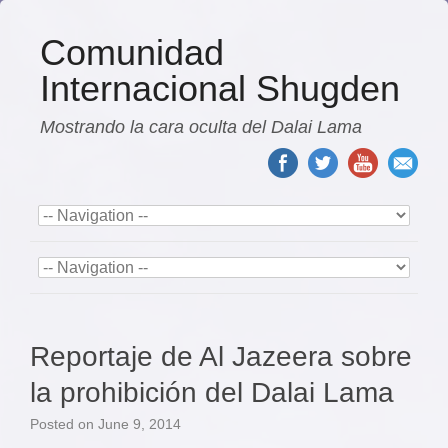
Comunidad
Internacional Shugden
Mostrando la cara oculta del Dalai Lama
Reportaje de Al Jazeera sobre
la prohibición del Dalai Lama
Posted on
June 9, 2014