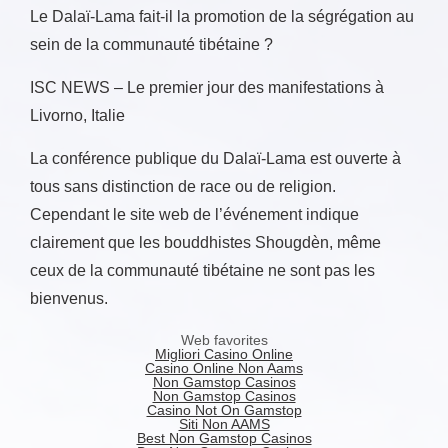
Le Dalaï-Lama fait-il la promotion de la ségrégation au
sein de la communauté tibétaine ?
ISC NEWS – Le premier jour des manifestations à
Livorno, Italie
La conférence publique du Dalaï-Lama est ouverte à
tous sans distinction de race ou de religion.
Cependant le site web de l’événement indique
clairement
que les bouddhistes Shougdèn, même
ceux de la communauté tibétaine ne sont pas les
bienvenus.
Web favorites
Migliori Casino Online
Casino Online Non Aams
Non Gamstop Casinos
Non Gamstop Casinos
Casino Not On Gamstop
Siti Non AAMS
Best Non Gamstop Casinos