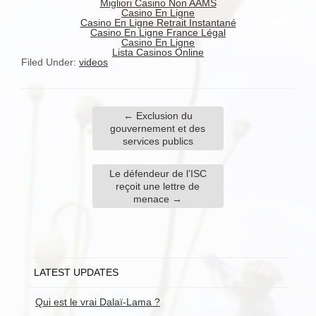
Migliori Casino Non AAMS
Casino En Ligne
Casino En Ligne Retrait Instantané
Casino En Ligne France Légal
Casino En Ligne
Lista Casinos Online
Filed Under:
videos
←
Exclusion du
gouvernement et des
services publics
Le défendeur de l’ISC
reçoit une lettre de
menace
→
LATEST UPDATES
Qui est le vrai Dalaï-Lama ?