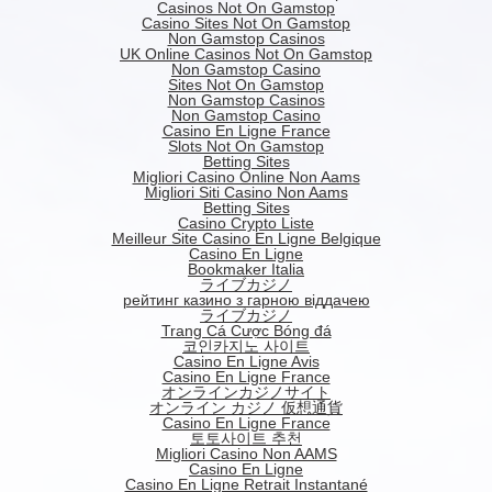
Casinos Not On Gamstop
Casino Sites Not On Gamstop
Non Gamstop Casinos
UK Online Casinos Not On Gamstop
Non Gamstop Casino
Sites Not On Gamstop
Non Gamstop Casinos
Non Gamstop Casino
Casino En Ligne France
Slots Not On Gamstop
Betting Sites
Migliori Casino Online Non Aams
Migliori Siti Casino Non Aams
Betting Sites
Casino Crypto Liste
Meilleur Site Casino En Ligne Belgique
Casino En Ligne
Bookmaker Italia
ライブカジノ
рейтинг казино з гарною віддачею
ライブカジノ
Trang Cá Cược Bóng đá
코인카지노 사이트
Casino En Ligne Avis
Casino En Ligne France
オンラインカジノサイト
オンライン カジノ 仮想通貨
Casino En Ligne France
토토사이트 추천
Migliori Casino Non AAMS
Casino En Ligne
Casino En Ligne Retrait Instantané