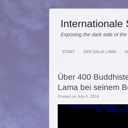
International
Exposing the dark side of th
START
DER DALAI LAMA
N
Über 400 Buddhiste
Lama bei seinem Bes
Posted on
July 4, 2014