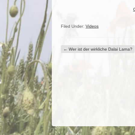
C
Filed Under:
Videos
←
Wer ist der wirkliche Dalai Lama?