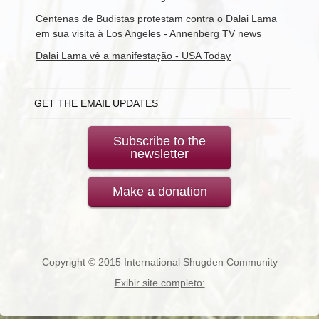
Centenas de Budistas protestam contra o Dalai Lama
em sua visita à Los Angeles - Annenberg TV news
Dalai Lama vê a manifestação - USA Today
GET THE EMAIL UPDATES
Subscribe to the
newsletter
Make a donation
Copyright © 2015 International Shugden Community
Exibir site completo: