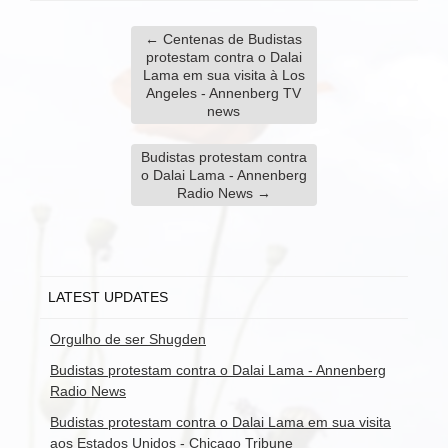
←
Centenas de Budistas
protestam contra o Dalai
Lama em sua visita à Los
Angeles - Annenberg TV
news
Budistas protestam contra
o Dalai Lama - Annenberg
Radio News
→
LATEST UPDATES
Orgulho de ser Shugden
Budistas protestam contra o Dalai Lama - Annenberg
Radio News
Budistas protestam contra o Dalai Lama em sua visita
aos Estados Unidos - Chicago Tribune