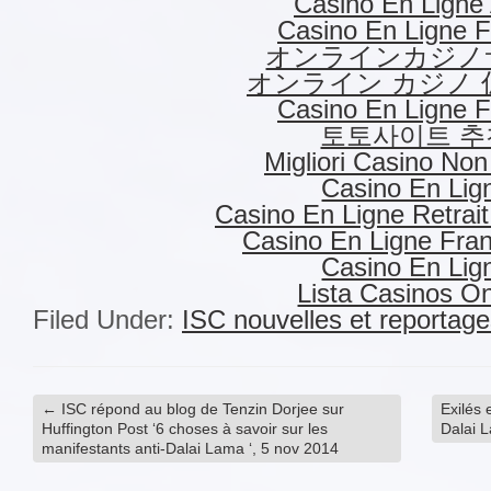
Casino En Ligne 
Casino En Ligne 
オンラインカジノ
オンライン カジノ 
Casino En Ligne 
토토사이트 추
Migliori Casino N
Casino En Lig
Casino En Ligne Retrait
Casino En Ligne Fra
Casino En Lig
Lista Casinos On
Filed Under:
ISC nouvelles et reportag
←
ISC répond au blog de Tenzin Dorjee sur
Exilés 
Huffington Post ‘6 choses à savoir sur les
Dalai 
manifestants anti-Dalai Lama ‘, 5 nov 2014