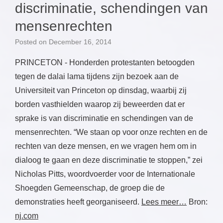
discriminatie, schendingen van
mensenrechten
Posted on
December 16, 2014
PRINCETON - Honderden protestanten betoogden
tegen de dalai lama tijdens zijn bezoek aan de
Universiteit van Princeton op dinsdag, waarbij zij
borden vasthielden waarop zij beweerden dat er
sprake is van discriminatie en schendingen van de
mensenrechten. “We staan op voor onze rechten en de
rechten van deze mensen, en we vragen hem om in
dialoog te gaan en deze discriminatie te stoppen,” zei
Nicholas Pitts, woordvoerder voor de Internationale
Shoegden Gemeenschap, de groep die de
demonstraties heeft georganiseerd.
Lees meer…
Bron:
nj.com