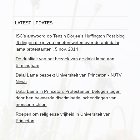
LATEST UPDATES
ISC’s antwoord op Tenzin Dorjee’s Huffington Post blog
‘6 dingen die je zou moeten weten over de anti-dalai
lama protestanten’, 5 nov. 2014
De dualiteit van het bezoek van de dalai lama aan
Birmingham
Dalai Lama bezoekt Universiteit van Princeton - NJTV
News
Dalai Lama in Princeton: Protestanten betogen tegen
door hen beweerde discriminatie, schendingen van
mensenrechten
Roepen om religieuze vrijheid in Universiteit van
Princeton