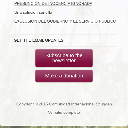
PRESUNCIÓN DE INOCENCIA IGNORADA
Una solución sencilla
EXCLUSIÓN DEL GOBIERNO Y EL SERVICIO PÚBLICO
GET THE EMAIL UPDATES
Subscribe to the
newsletter
Make a donation
Copyright © 2015 Comunidad Internacional Shugden
Ver sitio completo