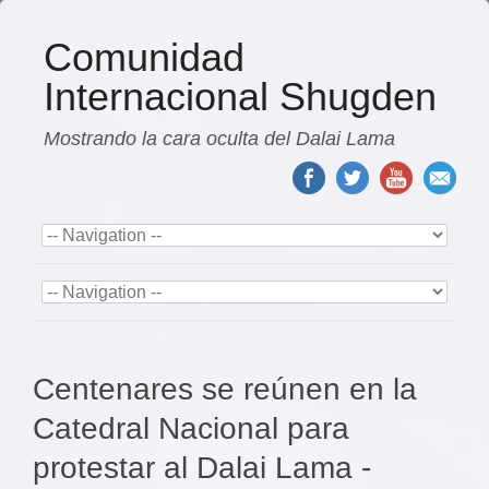
Comunidad
Internacional Shugden
Mostrando la cara oculta del Dalai Lama
Centenares se reúnen en la
Catedral Nacional para
protestar al Dalai Lama -