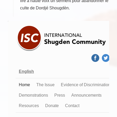
lire à haute voix un serment pour abandonner le
culte de Dordjé Shougdèn.