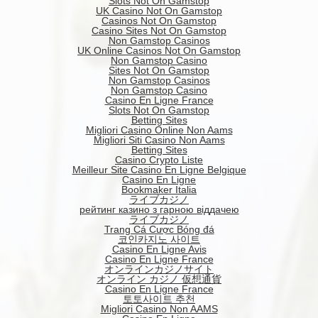
Slots Not On Gamstop
UK Casino Not On Gamstop
Casinos Not On Gamstop
Casino Sites Not On Gamstop
Non Gamstop Casinos
UK Online Casinos Not On Gamstop
Non Gamstop Casino
Sites Not On Gamstop
Non Gamstop Casinos
Non Gamstop Casino
Casino En Ligne France
Slots Not On Gamstop
Betting Sites
Migliori Casino Online Non Aams
Migliori Siti Casino Non Aams
Betting Sites
Casino Crypto Liste
Meilleur Site Casino En Ligne Belgique
Casino En Ligne
Bookmaker Italia
ライブカジノ
рейтинг казино з гарною віддачею
ライブカジノ
Trang Cá Cược Bóng đá
코인카지노 사이트
Casino En Ligne Avis
Casino En Ligne France
オンラインカジノサイト
オンライン カジノ 仮想通貨
Casino En Ligne France
토토사이트 추천
Migliori Casino Non AAMS