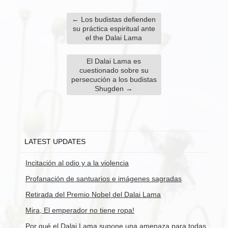
←
Los budistas defienden
su práctica espiritual ante
el the Dalai Lama
El Dalai Lama es
cuestionado sobre su
persecución a los budistas
Shugden
→
LATEST UPDATES
Incitación al odio y a la violencia
Profanación de santuarios e imágenes sagradas
Retirada del Premio Nobel del Dalai Lama
Mira, El emperador no tiene ropa!
Por qué el Dalai Lama supone una amenaza para todas