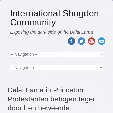
International Shugden
Community
Exposing the dark side of the Dalai Lama
Dalai Lama in Princeton:
Protestanten betogen tegen
door hen beweerde