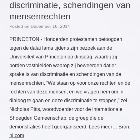
discriminatie, schendingen van
mensenrechten
Posted on
December 16, 2014
PRINCETON - Honderden protestanten betoogden
tegen de dalai lama tijdens zijn bezoek aan de
Universiteit van Princeton op dinsdag, waarbij zij
borden vasthielden waarop zij beweerden dat er
sprake is van discriminatie en schendingen van de
mensenrechten. “We staan op voor onze rechten en de
rechten van deze mensen, en we vragen hem om in
dialoog te gaan en deze discriminatie te stoppen,” zei
Nicholas Pitts, woordvoerder voor de Internationale
Shoegden Gemeenschap, de groep die de
demonstraties heeft georganiseerd.
Lees meer…
Bron:
nj.com