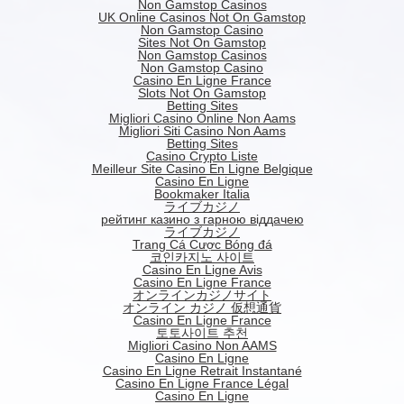
Non Gamstop Casinos
UK Online Casinos Not On Gamstop
Non Gamstop Casino
Sites Not On Gamstop
Non Gamstop Casinos
Non Gamstop Casino
Casino En Ligne France
Slots Not On Gamstop
Betting Sites
Migliori Casino Online Non Aams
Migliori Siti Casino Non Aams
Betting Sites
Casino Crypto Liste
Meilleur Site Casino En Ligne Belgique
Casino En Ligne
Bookmaker Italia
ライブカジノ
рейтинг казино з гарною віддачею
ライブカジノ
Trang Cá Cược Bóng đá
코인카지노 사이트
Casino En Ligne Avis
Casino En Ligne France
オンラインカジノサイト
オンライン カジノ 仮想通貨
Casino En Ligne France
토토사이트 추천
Migliori Casino Non AAMS
Casino En Ligne
Casino En Ligne Retrait Instantané
Casino En Ligne France Légal
Casino En Ligne