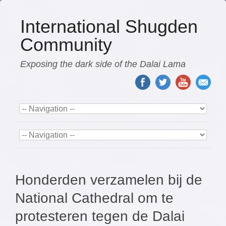
International Shugden
Community
Exposing the dark side of the Dalai Lama
Honderden verzamelen bij de
National Cathedral om te
protesteren tegen de Dalai