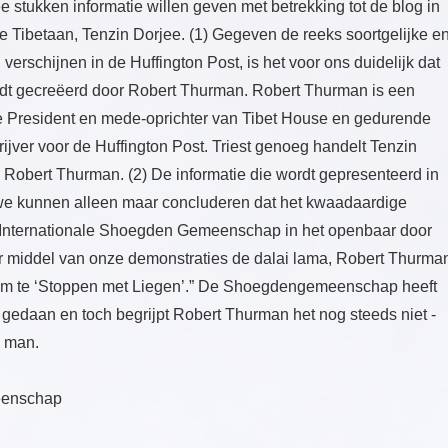
stukken informatie willen geven met betrekking tot de blog in
e Tibetaan, Tenzin Dorjee. (1) Gegeven de reeks soortgelijke e
verschijnen in de Huffington Post, is het voor ons duidelijk dat
wordt gecreëerd door Robert Thurman. Robert Thurman is een
e President en mede-oprichter van Tibet House en gedurende
rijver voor de Huffington Post. Triest genoeg handelt Tenzin
Robert Thurman. (2) De informatie die wordt gepresenteerd in
 we kunnen alleen maar concluderen dat het kwaadaardige
e Internationale Shoegden Gemeenschap in het openbaar door
r middel van onze demonstraties de dalai lama, Robert Thurma
om te ‘Stoppen met Liegen’.” De Shoegdengemeenschap heeft
 gedaan en toch begrijpt Robert Thurman het nog steeds niet -
e man.
eenschap