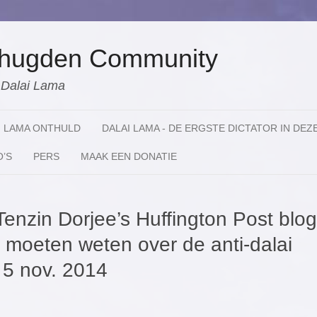
 Shugden Community
e Dalai Lama
I LAMA ONTHULD
DALAI LAMA - DE ERGSTE DICTATOR IN DEZ
O’S
PERS
MAAK EEN DONATIE
enzin Dorjee’s Huffington Post blog
u moeten weten over de anti-dalai
 5 nov. 2014