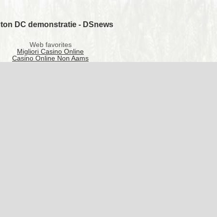
gton DC demonstratie - DSnews
Web favorites
Migliori Casino Online
Casino Online Non Aams
Non Gamstop Casinos
Non Gamstop Casinos
Casino Not On Gamstop
Siti Non AAMS
Best Non Gamstop Casinos
Best Non Gamstop Casinos
Slots Not On Gamstop
UK Casino Not On Gamstop
Casinos Not On Gamstop
Casino Sites Not On Gamstop
Non Gamstop Casinos
K Online Casinos Not On Gamstop
Non Gamstop Casino
Sites Not On Gamstop
Non Gamstop Casinos
Non Gamstop Casino
Casino En Ligne France
Slots Not On Gamstop
Betting Sites
Migliori Casino Online Non Aams
Migliori Siti Casino Non Aams
Betting Sites
Casino Crypto Liste