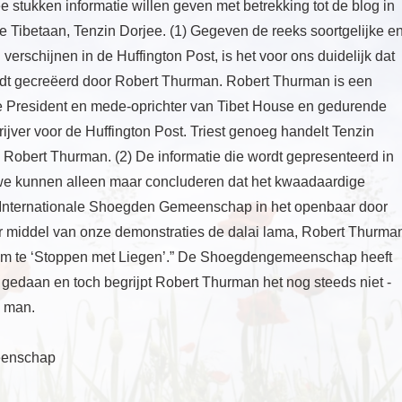
stukken informatie willen geven met betrekking tot de blog in
e Tibetaan, Tenzin Dorjee. (1) Gegeven de reeks soortgelijke e
verschijnen in de Huffington Post, is het voor ons duidelijk dat
wordt gecreëerd door Robert Thurman. Robert Thurman is een
e President en mede-oprichter van Tibet House en gedurende
rijver voor de Huffington Post. Triest genoeg handelt Tenzin
Robert Thurman. (2) De informatie die wordt gepresenteerd in
 we kunnen alleen maar concluderen dat het kwaadaardige
e Internationale Shoegden Gemeenschap in het openbaar door
r middel van onze demonstraties de dalai lama, Robert Thurma
om te ‘Stoppen met Liegen’.” De Shoegdengemeenschap heeft
 gedaan en toch begrijpt Robert Thurman het nog steeds niet -
e man.
eenschap