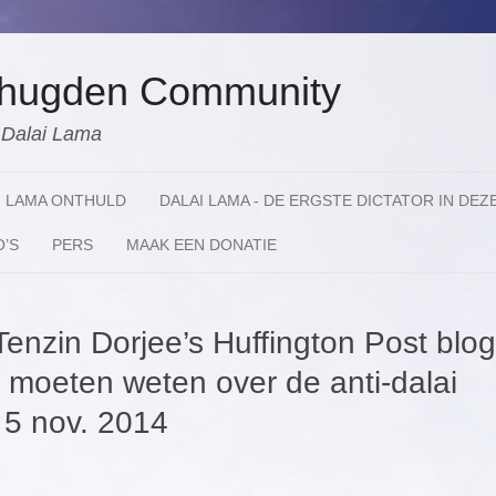
 Shugden Community
e Dalai Lama
I LAMA ONTHULD
DALAI LAMA - DE ERGSTE DICTATOR IN DEZ
O’S
PERS
MAAK EEN DONATIE
enzin Dorjee’s Huffington Post blog
u moeten weten over de anti-dalai
 5 nov. 2014